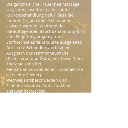
Die ganzheitliche Frauenheil-Massage
sorgt zunächst durch eine sanfte
Rückenbehandlung dafür, dass die
inneren Organe über Reflexzonen
aktiviert werden. Während der
darauffolgenden Bauchbehandlung wird
eine Entgiftung angeregt und
Stoffwechselabfallprodukte ausgeleitet.
Durch die Behandlung erfolgt ein
Ausgleich des Hormonhaushalts
(Testosteron und Östrogen). Diese Detox-
Therapie kann bei
Menstruationsproblemen, Endometrose
(verklebte Eileiter),
Wechseljahrsbeschwerden und
Schilddrüsenüber-/unterfunktion
angewendet werden.
<< zurück zu MASSAGEN